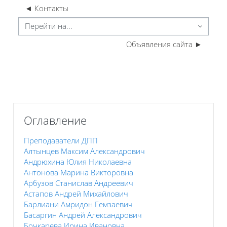
◄ Контакты
ерейти на...
Объявления сайта ►
Пропустить Оглавление
Оглавление
Преподаватели ДПП
Алтынцев Максим Александрович
Андрюхина Юлия Николаевна
Антонова Марина Викторовна
Арбузов Станислав Андреевич
Астапов Андрей Михайлович
Барлиани Амридон Гемзаевич
Басаргин Андрей Александрович
Бочкарева Ирина Ивановна