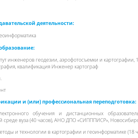
давательской деятельности:
геоинформатика
образование:
ут инженеров геодезии, аэрофотосъемки и картографии, 
графия, квалификация Инженер картограф
.
ент
кации и (или) профессиональная переподготовка:
ектронного обучения и дистанционных образовател
 среде вуза (40 часов), АНО ДПО «СИПППИСР», Новосибирс
оды и технологии в картографии и геоинформатике (18 ча