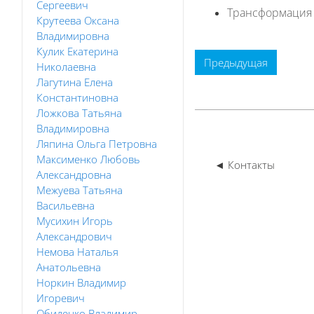
Сергеевич
Трансформация о
Крутеева Оксана
Владимировна
Кулик Екатерина
Предыдущая
Николаевна
Лагутина Елена
Константиновна
Ложкова Татьяна
Владимировна
Ляпина Ольга Петровна
Максименко Любовь
◄ Контакты
Александровна
Межуева Татьяна
Васильевна
Мусихин Игорь
Александрович
Немова Наталья
Анатольевна
Норкин Владимир
Игоревич
Обиденко Владимир