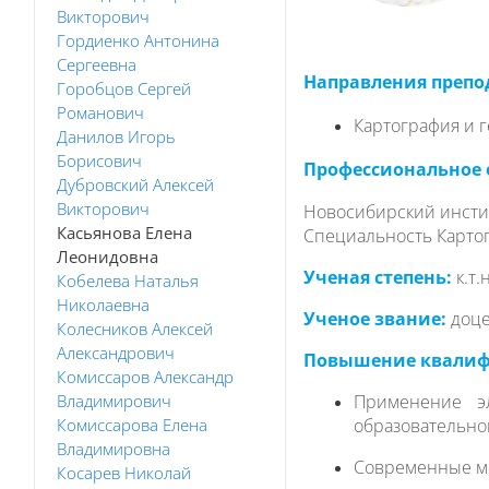
Викторович
Гордиенко Антонина
Сергеевна
Направления препо
Горобцов Сергей
Романович
Картография и 
Данилов Игорь
Борисович
Профессиональное 
Дубровский Алексей
Викторович
Новосибирский инстит
Касьянова Елена
Специальность Карто
Леонидовна
Ученая степень:
к.т.н
Кобелева Наталья
Николаевна
Ученое звание:
доц
Колесников Алексей
Александрович
Повышение квалифи
Комиссаров Александр
Владимирович
Применение эл
Комиссарова Елена
образовательной
Владимировна
Современные мет
Косарев Николай