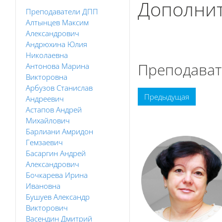
Дополнит
Преподаватели ДПП
Алтынцев Максим
Александрович
Книга
Печатать к
Андрюхина Юлия
Николаевна
Преподават
Антонова Марина
Викторовна
Арбузов Станислав
Предыдущая
Андреевич
Астапов Андрей
Михайлович
Барлиани Амридон
Гемзаевич
Басаргин Андрей
Александрович
Бочкарева Ирина
Ивановна
Бушуев Александр
Викторович
Васендин Дмитрий