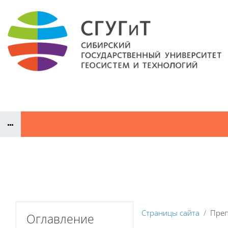
Перейти к основному содержанию
Документы
Сайт СГУГиТ
Преподаватели ДПП
Конт
Пропустить Оглавление
Страницы сайта
Преп
Оглавление