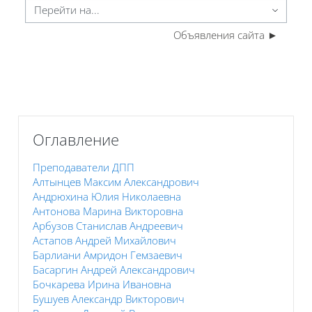
ерейти на...
Объявления сайта ►
Пропустить Оглавление
Оглавление
Преподаватели ДПП
Алтынцев Максим Александрович
Андрюхина Юлия Николаевна
Антонова Марина Викторовна
Арбузов Станислав Андреевич
Астапов Андрей Михайлович
Барлиани Амридон Гемзаевич
Басаргин Андрей Александрович
Бочкарева Ирина Ивановна
Бушуев Александр Викторович