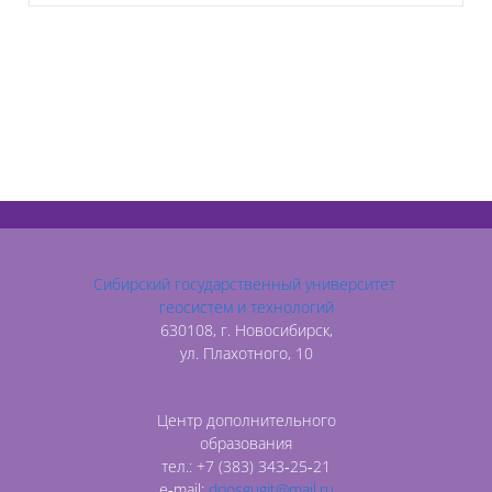
Сибирский государственный университет
геосистем и технологий
630108, г. Новосибирск,
ул. Плахотного, 10
Центр дополнительного
образования
тел.: +7 (383) 343‑25‑21
e‑mail:
dposgugit@mail.ru