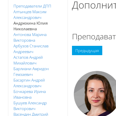
Дополнит
Преподаватели ДПП
Алтынцев Максим
Александрович
Книга
Печатать к
Андрюхина Юлия
Николаевна
Преподават
Антонова Марина
Викторовна
Арбузов Станислав
Предыдущая
Андреевич
Астапов Андрей
Михайлович
Барлиани Амридон
Гемзаевич
Басаргин Андрей
Александрович
Бочкарева Ирина
Ивановна
Бушуев Александр
Викторович
Васендин Дмитрий