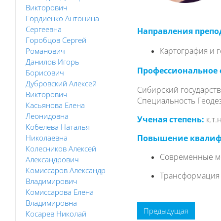
Викторович
Гордиенко Антонина
Сергеевна
Направления препо
Горобцов Сергей
Картография и 
Романович
Данилов Игорь
Профессиональное 
Борисович
Дубровский Алексей
Сибирский государств
Викторович
Специальность Геоде
Касьянова Елена
Леонидовна
Ученая степень:
к.т.н
Кобелева Наталья
Николаевна
Повышение квалифи
Колесников Алексей
Современные мет
Александрович
Комиссаров Александр
Трансформация о
Владимирович
Комиссарова Елена
Владимировна
Предыдущая
Косарев Николай