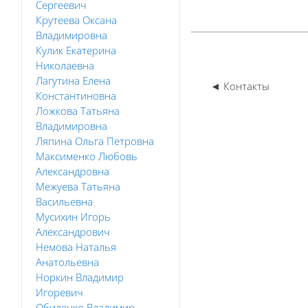
Сергеевич
Крутеева Оксана
Владимировна
Кулик Екатерина
Николаевна
Лагутина Елена
◄ Контакты
Константиновна
Ложкова Татьяна
Владимировна
Ляпина Ольга Петровна
Максименко Любовь
Александровна
Межуева Татьяна
Васильевна
Мусихин Игорь
Александрович
Немова Наталья
Анатольевна
Норкин Владимир
Игоревич
Обиденко Владимир