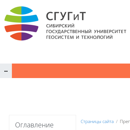
Перейти к основному содержанию
Документы
Сайт СГУГиТ
Преподаватели ДПП
Конт
Пропустить Оглавление
Страницы сайта
Преп
Оглавление